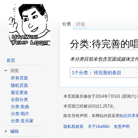
分类
讨论
分类:待完善的
跳转至：
导航
、
搜索
本分类目前未包含页面或媒体文
首页
浏览
1个分类
：
待完善的条目
所有页面
随机页面
最近更改
本页面最后修改于2014年7月5日 (星期六) 0
全部分类
本页面已经被访问过1,257次。
分类:歌曲
分类:唱片
除非另有声明，本网站内容采用
知识共享
分类:音乐家
隐私权政策
关于UtaWiki
免责声明
编辑