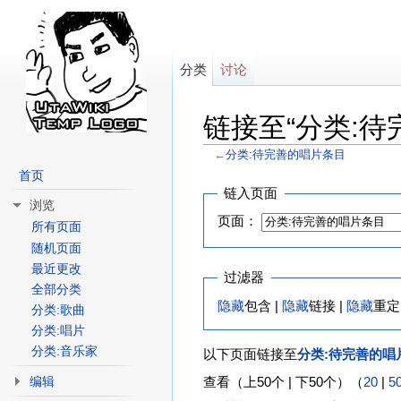
分类
讨论
链接至“分类:待
←
分类:待完善的唱片条目
跳转至：
导航
、
搜索
首页
链入页面
浏览
页面：
所有页面
随机页面
最近更改
过滤器
全部分类
隐藏
包含 |
隐藏
链接 |
隐藏
重定
分类:歌曲
分类:唱片
分类:音乐家
以下页面链接至
分类:待完善的唱
编辑
查看（上50个 | 下50个）（
20
|
5