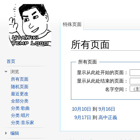
特殊页面
所有页面
跳转至：
导航
、
搜索
首页
所有页面
浏览
显示从此处开始的页面：
所有页面
显示从此处结束的页面：
随机页面
名字空间：
最近更改
全部分类
分类:歌曲
10月10日
到
9月16日
分类:唱片
9月17日
到
高中正義
分类:音乐家
编辑