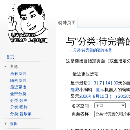
特殊页面
与“分类:待完善
←
分类:待完善的唱片条目
跳转至：
导航
、
搜索
首页
这是链接自指定页面（或至指定
浏览
所有页面
最近更改选项
随机页面
显示最后
1
|
3
|
7
|
14
|
30
天的
最近更改
隐藏
小编辑 |
显示
机器人的编辑
全部分类
显示
2026年8月10日 (一) 20:38
分类:歌曲
名字空间：
分类:唱片
页面名称：
分类:音乐家
编辑