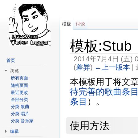
模板
讨论
模板:Stub
2014年7月4日 (五) 0
首页
(
差异
)
←上一版本
|
浏览
跳转至：
导航
、
搜索
所有页面
本模板用于将文
随机页面
待完善的歌曲条
最近更改
条目
）。
全部分类
分类:歌曲
分类:唱片
分类:音乐家
使用方法
编辑