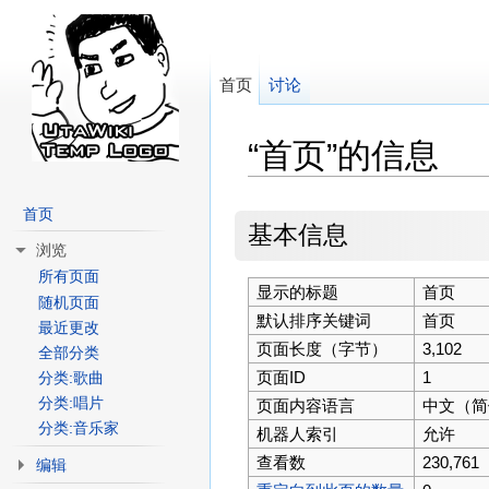
首页
讨论
“首页”的信息
跳转至：
导航
、
搜索
首页
基本信息
浏览
所有页面
显示的标题
首页
随机页面
默认排序关键词
首页
最近更改
页面长度（字节）
3,102
全部分类
页面ID
1
分类:歌曲
分类:唱片
页面内容语言
中文（简体
分类:音乐家
机器人索引
允许
查看数
230,761
编辑